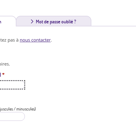
n
(
Mot de passe oublié ?
o
itez pas à
nous contacter
.
n
g
ires.
l
l
*
e
t
a
c
juscules / minuscules)
t
i