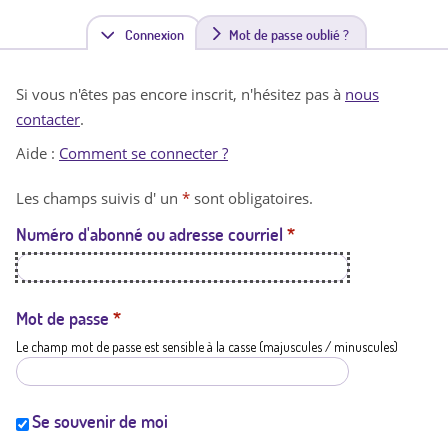
Connexion
(
Mot de passe oublié ?
o
Si vous n'êtes pas encore inscrit, n'hésitez pas à
nous
n
contacter
.
g
Aide :
Comment se connecter ?
l
Les champs suivis d' un
*
sont obligatoires.
e
Numéro d'abonné ou adresse courriel
*
t
a
c
Mot de passe
*
Le champ mot de passe est sensible à la casse (majuscules / minuscules)
t
i
f
Se souvenir de moi