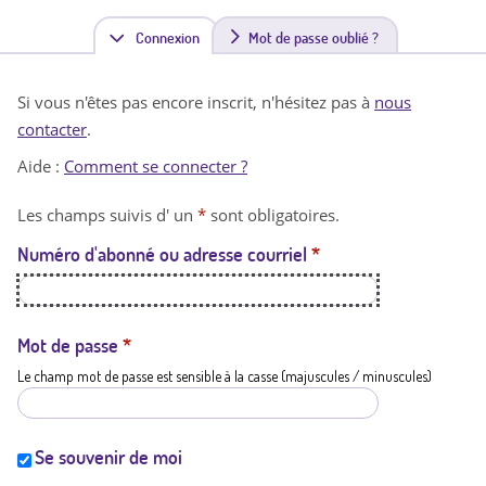
Connexion
(
Mot de passe oublié ?
o
Si vous n'êtes pas encore inscrit, n'hésitez pas à
nous
n
contacter
.
g
Aide :
Comment se connecter ?
l
Les champs suivis d' un
*
sont obligatoires.
e
Numéro d'abonné ou adresse courriel
*
t
a
c
Mot de passe
*
Le champ mot de passe est sensible à la casse (majuscules / minuscules)
t
i
f
Se souvenir de moi