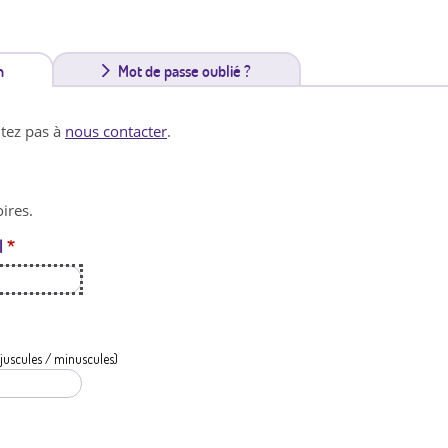
n
(
Mot de passe oublié ?
o
itez pas à
nous contacter
.
n
g
ires.
l
l
*
e
t
a
c
juscules / minuscules)
t
i