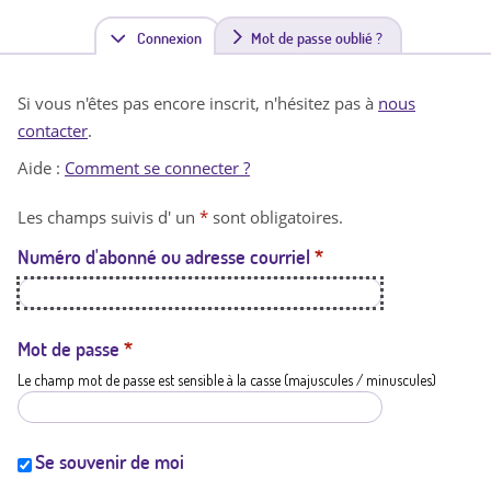
Connexion
(
Mot de passe oublié ?
o
Si vous n'êtes pas encore inscrit, n'hésitez pas à
nous
n
contacter
.
g
Aide :
Comment se connecter ?
l
Les champs suivis d' un
*
sont obligatoires.
e
Numéro d'abonné ou adresse courriel
*
t
a
c
Mot de passe
*
Le champ mot de passe est sensible à la casse (majuscules / minuscules)
t
i
f
Se souvenir de moi