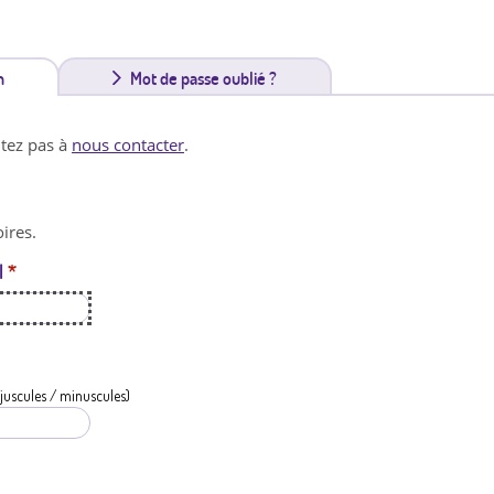
n
(
Mot de passe oublié ?
o
itez pas à
nous contacter
.
n
g
ires.
l
l
*
e
t
a
c
juscules / minuscules)
t
i