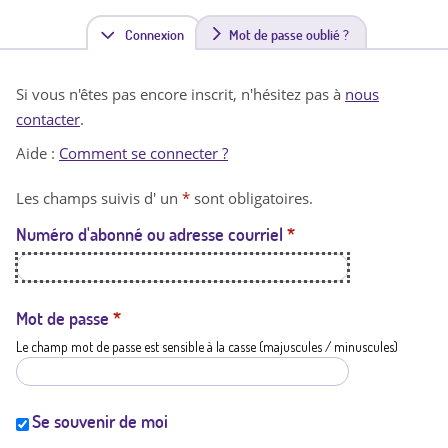
Connexion
(
Mot de passe oublié ?
o
Si vous n'êtes pas encore inscrit, n'hésitez pas à
nous
n
contacter
.
g
Aide :
Comment se connecter ?
l
Les champs suivis d' un
*
sont obligatoires.
e
Numéro d'abonné ou adresse courriel
*
t
a
c
Mot de passe
*
Le champ mot de passe est sensible à la casse (majuscules / minuscules)
t
i
f
Se souvenir de moi