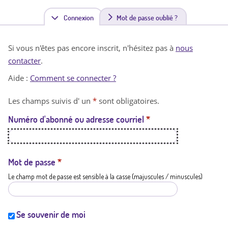
Connexion
(
Mot de passe oublié ?
o
Si vous n'êtes pas encore inscrit, n'hésitez pas à
nous
n
contacter
.
g
Aide :
Comment se connecter ?
l
Les champs suivis d' un
*
sont obligatoires.
e
Numéro d'abonné ou adresse courriel
*
t
a
c
Mot de passe
*
Le champ mot de passe est sensible à la casse (majuscules / minuscules)
t
i
f
Se souvenir de moi