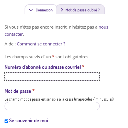
Connexion
(
Mot de passe oublié ?
o
Si vous n'êtes pas encore inscrit, n'hésitez pas à
nous
n
contacter
.
g
Aide :
Comment se connecter ?
l
Les champs suivis d' un
*
sont obligatoires.
e
Numéro d'abonné ou adresse courriel
*
t
a
c
Mot de passe
*
Le champ mot de passe est sensible à la casse (majuscules / minuscules)
t
i
f
Se souvenir de moi