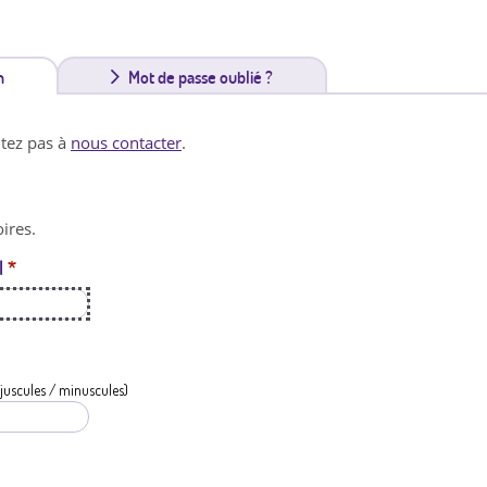
n
(
Mot de passe oublié ?
o
itez pas à
nous contacter
.
n
g
ires.
l
l
*
e
t
a
c
juscules / minuscules)
t
i