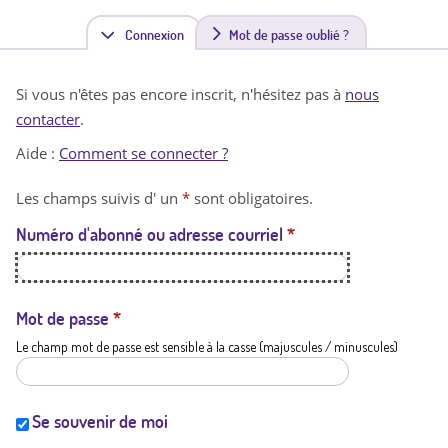
Connexion
(
Mot de passe oublié ?
o
Si vous n'êtes pas encore inscrit, n'hésitez pas à
nous
n
contacter
.
g
Aide :
Comment se connecter ?
l
Les champs suivis d' un
*
sont obligatoires.
e
Numéro d'abonné ou adresse courriel
*
t
a
c
Mot de passe
*
Le champ mot de passe est sensible à la casse (majuscules / minuscules)
t
i
f
Se souvenir de moi