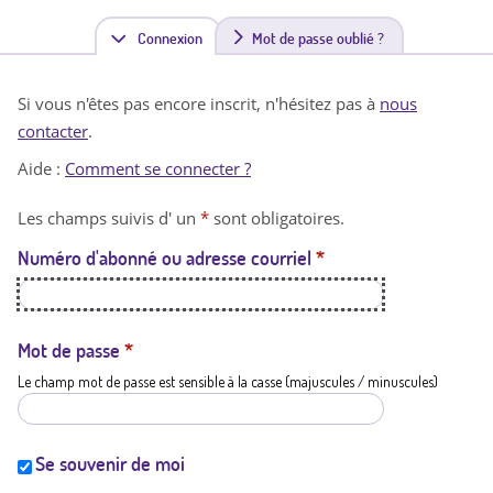
Connexion
(
Mot de passe oublié ?
o
Si vous n'êtes pas encore inscrit, n'hésitez pas à
nous
n
contacter
.
g
Aide :
Comment se connecter ?
l
Les champs suivis d' un
*
sont obligatoires.
e
Numéro d'abonné ou adresse courriel
*
t
a
c
Mot de passe
*
Le champ mot de passe est sensible à la casse (majuscules / minuscules)
t
i
f
Se souvenir de moi