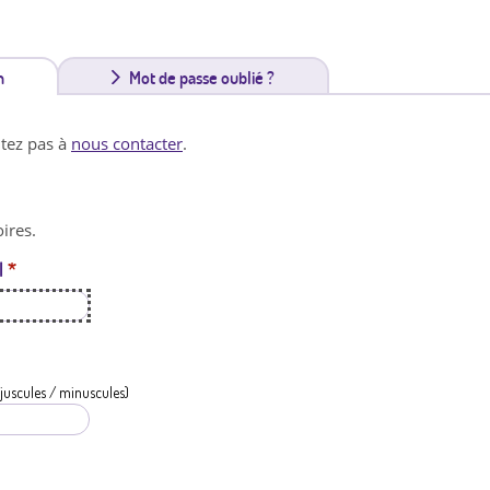
n
(
Mot de passe oublié ?
o
itez pas à
nous contacter
.
n
g
ires.
l
l
*
e
t
a
c
juscules / minuscules)
t
i