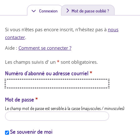
Connexion
(
Mot de passe oublié ?
o
Si vous n'êtes pas encore inscrit, n'hésitez pas à
nous
n
contacter
.
g
Aide :
Comment se connecter ?
l
Les champs suivis d' un
*
sont obligatoires.
e
Numéro d'abonné ou adresse courriel
*
t
a
c
Mot de passe
*
Le champ mot de passe est sensible à la casse (majuscules / minuscules)
t
i
f
Se souvenir de moi