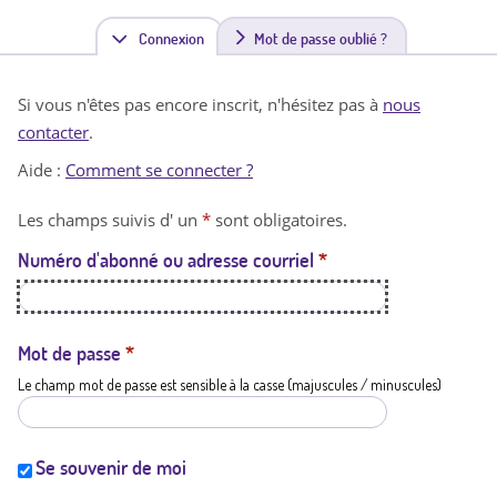
Connexion
(
Mot de passe oublié ?
o
Si vous n'êtes pas encore inscrit, n'hésitez pas à
nous
n
contacter
.
g
Aide :
Comment se connecter ?
l
Les champs suivis d' un
*
sont obligatoires.
e
Numéro d'abonné ou adresse courriel
*
t
a
c
Mot de passe
*
Le champ mot de passe est sensible à la casse (majuscules / minuscules)
t
i
f
Se souvenir de moi