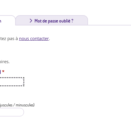
n
(
Mot de passe oublié ?
o
itez pas à
nous contacter
.
n
g
ires.
l
l
*
e
t
a
c
juscules / minuscules)
t
i