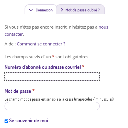
Connexion
(
Mot de passe oublié ?
o
Si vous n'êtes pas encore inscrit, n'hésitez pas à
nous
n
contacter
.
g
Aide :
Comment se connecter ?
l
Les champs suivis d' un
*
sont obligatoires.
e
Numéro d'abonné ou adresse courriel
*
t
a
c
Mot de passe
*
Le champ mot de passe est sensible à la casse (majuscules / minuscules)
t
i
f
Se souvenir de moi