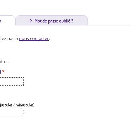
n
(
Mot de passe oublié ?
o
itez pas à
nous contacter
.
n
g
ires.
l
l
*
e
t
a
c
juscules / minuscules)
t
i