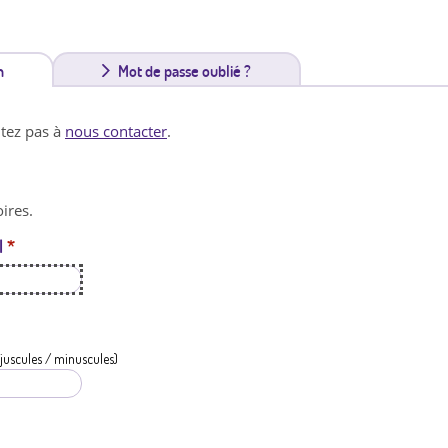
n
(
Mot de passe oublié ?
o
itez pas à
nous contacter
.
n
g
ires.
l
l
*
e
t
a
c
juscules / minuscules)
t
i