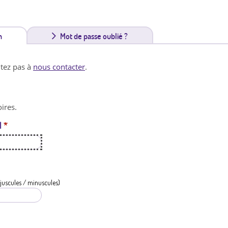
n
(
Mot de passe oublié ?
o
itez pas à
nous contacter
.
n
g
ires.
l
l
*
e
t
a
c
juscules / minuscules)
t
i