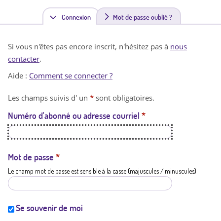
Connexion
(
Mot de passe oublié ?
o
Si vous n'êtes pas encore inscrit, n'hésitez pas à
nous
n
contacter
.
g
Aide :
Comment se connecter ?
l
Les champs suivis d' un
*
sont obligatoires.
e
Numéro d'abonné ou adresse courriel
*
t
a
c
Mot de passe
*
Le champ mot de passe est sensible à la casse (majuscules / minuscules)
t
i
f
Se souvenir de moi