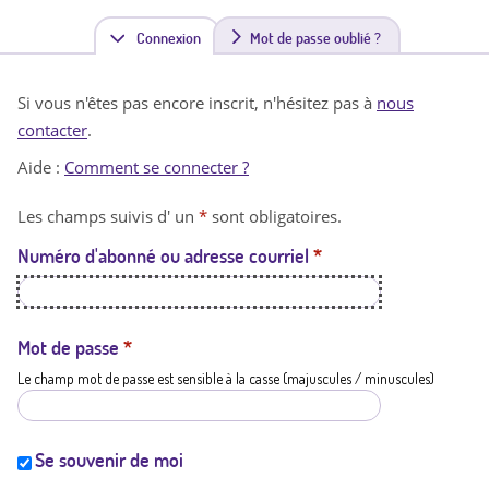
Connexion
(
Mot de passe oublié ?
o
Si vous n'êtes pas encore inscrit, n'hésitez pas à
nous
n
contacter
.
g
Aide :
Comment se connecter ?
l
Les champs suivis d' un
*
sont obligatoires.
e
Numéro d'abonné ou adresse courriel
*
t
a
c
Mot de passe
*
Le champ mot de passe est sensible à la casse (majuscules / minuscules)
t
i
f
Se souvenir de moi