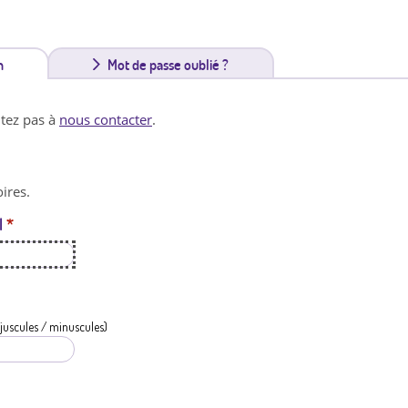
n
(
Mot de passe oublié ?
o
itez pas à
nous contacter
.
n
g
ires.
l
l
*
e
t
a
c
juscules / minuscules)
t
i