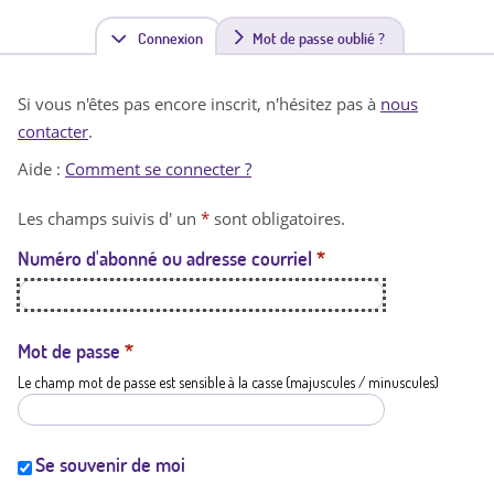
Connexion
(
Mot de passe oublié ?
o
Si vous n'êtes pas encore inscrit, n'hésitez pas à
nous
n
contacter
.
g
Aide :
Comment se connecter ?
l
Les champs suivis d' un
*
sont obligatoires.
e
Numéro d'abonné ou adresse courriel
*
t
a
c
Mot de passe
*
Le champ mot de passe est sensible à la casse (majuscules / minuscules)
t
i
f
Se souvenir de moi