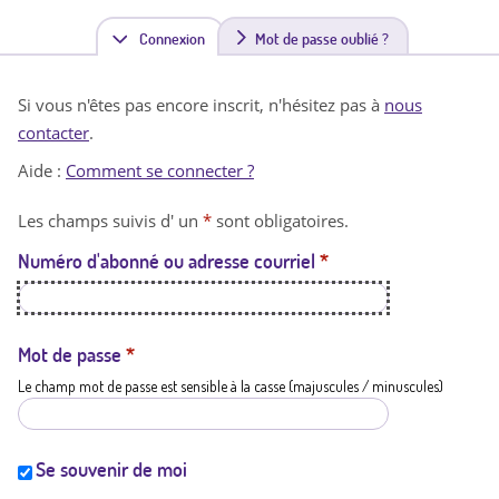
Connexion
(
Mot de passe oublié ?
o
Si vous n'êtes pas encore inscrit, n'hésitez pas à
nous
n
contacter
.
g
Aide :
Comment se connecter ?
l
Les champs suivis d' un
*
sont obligatoires.
e
Numéro d'abonné ou adresse courriel
*
t
a
c
Mot de passe
*
Le champ mot de passe est sensible à la casse (majuscules / minuscules)
t
i
f
Se souvenir de moi