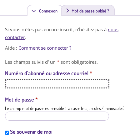
Connexion
(
Mot de passe oublié ?
o
Si vous n'êtes pas encore inscrit, n'hésitez pas à
nous
n
contacter
.
g
Aide :
Comment se connecter ?
l
Les champs suivis d' un
*
sont obligatoires.
e
Numéro d'abonné ou adresse courriel
*
t
a
c
Mot de passe
*
Le champ mot de passe est sensible à la casse (majuscules / minuscules)
t
i
f
Se souvenir de moi