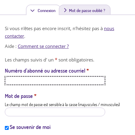
Connexion
(
Mot de passe oublié ?
o
Si vous n'êtes pas encore inscrit, n'hésitez pas à
nous
n
contacter
.
g
Aide :
Comment se connecter ?
l
Les champs suivis d' un
*
sont obligatoires.
e
Numéro d'abonné ou adresse courriel
*
t
a
c
Mot de passe
*
Le champ mot de passe est sensible à la casse (majuscules / minuscules)
t
i
f
Se souvenir de moi