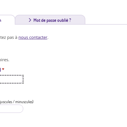
n
(
Mot de passe oublié ?
o
itez pas à
nous contacter
.
n
g
ires.
l
l
*
e
t
a
c
juscules / minuscules)
t
i