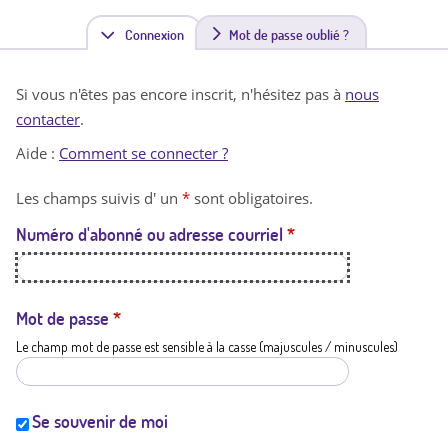
Connexion
(
Mot de passe oublié ?
o
Si vous n'êtes pas encore inscrit, n'hésitez pas à
nous
n
contacter
.
g
Aide :
Comment se connecter ?
l
Les champs suivis d' un
*
sont obligatoires.
e
Numéro d'abonné ou adresse courriel
*
t
a
c
Mot de passe
*
Le champ mot de passe est sensible à la casse (majuscules / minuscules)
t
i
f
Se souvenir de moi