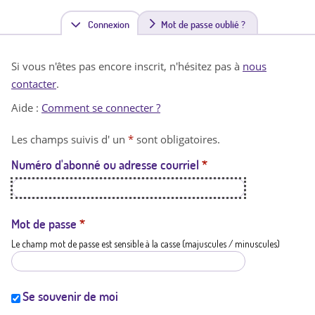
Connexion
(
Mot de passe oublié ?
o
Si vous n'êtes pas encore inscrit, n'hésitez pas à
nous
n
contacter
.
g
Aide :
Comment se connecter ?
l
Les champs suivis d' un
*
sont obligatoires.
e
Numéro d'abonné ou adresse courriel
*
t
a
c
Mot de passe
*
Le champ mot de passe est sensible à la casse (majuscules / minuscules)
t
i
f
Se souvenir de moi