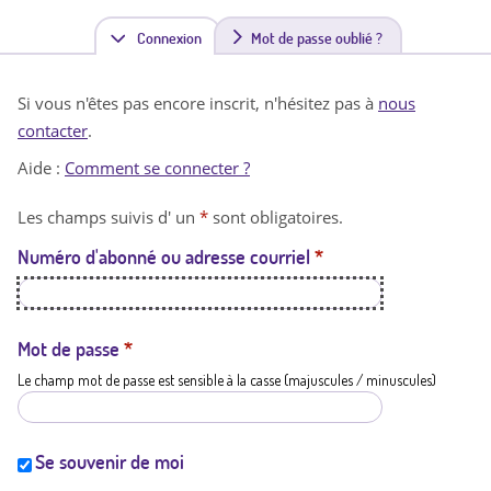
Connexion
(
Mot de passe oublié ?
o
Si vous n'êtes pas encore inscrit, n'hésitez pas à
nous
n
contacter
.
g
Aide :
Comment se connecter ?
l
Les champs suivis d' un
*
sont obligatoires.
e
Numéro d'abonné ou adresse courriel
*
t
a
c
Mot de passe
*
Le champ mot de passe est sensible à la casse (majuscules / minuscules)
t
i
f
Se souvenir de moi