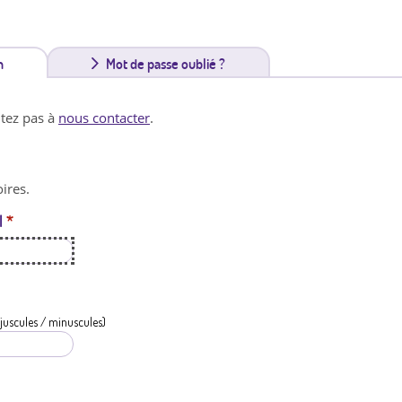
n
(
Mot de passe oublié ?
o
itez pas à
nous contacter
.
n
g
ires.
l
l
*
e
t
a
c
juscules / minuscules)
t
i