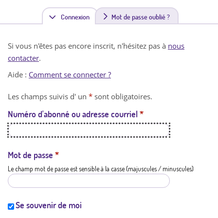
Connexion
(
Mot de passe oublié ?
o
Si vous n'êtes pas encore inscrit, n'hésitez pas à
nous
n
contacter
.
g
Aide :
Comment se connecter ?
l
Les champs suivis d' un
*
sont obligatoires.
e
Numéro d'abonné ou adresse courriel
*
t
a
c
Mot de passe
*
Le champ mot de passe est sensible à la casse (majuscules / minuscules)
t
i
f
Se souvenir de moi