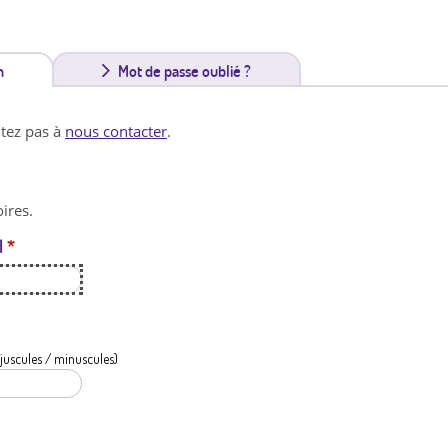
n
(
Mot de passe oublié ?
o
itez pas à
nous contacter
.
n
g
ires.
l
l
*
e
t
a
c
juscules / minuscules)
t
i