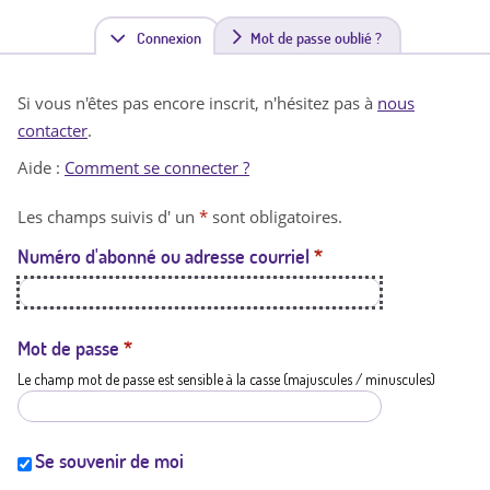
Connexion
(
Mot de passe oublié ?
o
Si vous n'êtes pas encore inscrit, n'hésitez pas à
nous
n
contacter
.
g
Aide :
Comment se connecter ?
l
Les champs suivis d' un
*
sont obligatoires.
e
Numéro d'abonné ou adresse courriel
*
t
a
c
Mot de passe
*
Le champ mot de passe est sensible à la casse (majuscules / minuscules)
t
i
f
Se souvenir de moi