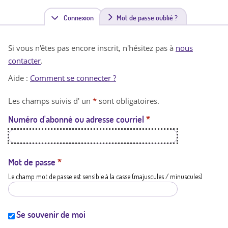
Connexion
(
Mot de passe oublié ?
o
Si vous n'êtes pas encore inscrit, n'hésitez pas à
nous
n
contacter
.
g
Aide :
Comment se connecter ?
l
Les champs suivis d' un
*
sont obligatoires.
e
Numéro d'abonné ou adresse courriel
*
t
a
c
Mot de passe
*
Le champ mot de passe est sensible à la casse (majuscules / minuscules)
t
i
f
Se souvenir de moi