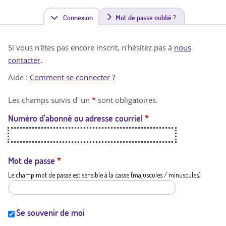
Connexion
(
Mot de passe oublié ?
o
Si vous n'êtes pas encore inscrit, n'hésitez pas à
nous
n
contacter
.
g
Aide :
Comment se connecter ?
l
Les champs suivis d' un
*
sont obligatoires.
e
Numéro d'abonné ou adresse courriel
*
t
a
c
Mot de passe
*
Le champ mot de passe est sensible à la casse (majuscules / minuscules)
t
i
f
Se souvenir de moi