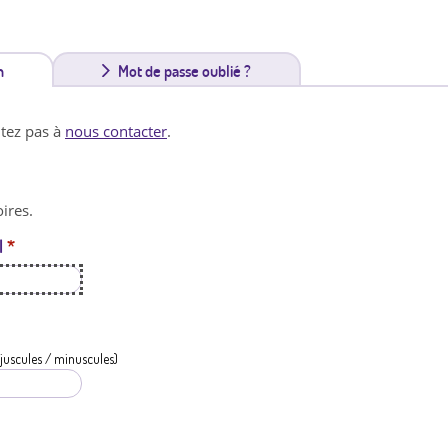
n
(
Mot de passe oublié ?
o
itez pas à
nous contacter
.
n
g
ires.
l
l
*
e
t
a
c
juscules / minuscules)
t
i