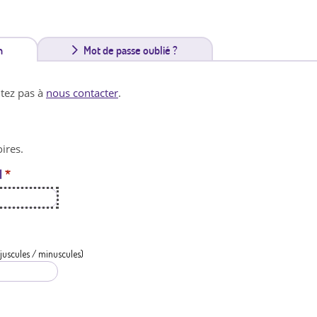
n
(
Mot de passe oublié ?
o
itez pas à
nous contacter
.
n
g
ires.
l
l
*
e
t
a
c
juscules / minuscules)
t
i