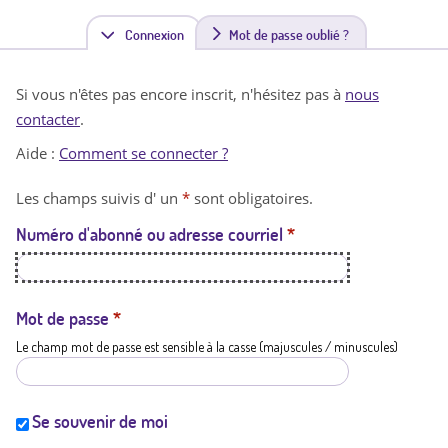
Connexion
(
Mot de passe oublié ?
o
Si vous n'êtes pas encore inscrit, n'hésitez pas à
nous
n
contacter
.
g
Aide :
Comment se connecter ?
l
Les champs suivis d' un
*
sont obligatoires.
e
Numéro d'abonné ou adresse courriel
*
t
a
c
Mot de passe
*
Le champ mot de passe est sensible à la casse (majuscules / minuscules)
t
i
f
Se souvenir de moi