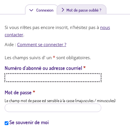
Connexion
(
Mot de passe oublié ?
o
Si vous n'êtes pas encore inscrit, n'hésitez pas à
nous
n
contacter
.
g
Aide :
Comment se connecter ?
l
Les champs suivis d' un
*
sont obligatoires.
e
Numéro d'abonné ou adresse courriel
*
t
a
c
Mot de passe
*
Le champ mot de passe est sensible à la casse (majuscules / minuscules)
t
i
f
Se souvenir de moi