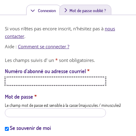
Connexion
(
Mot de passe oublié ?
o
Si vous n'êtes pas encore inscrit, n'hésitez pas à
nous
n
contacter
.
g
Aide :
Comment se connecter ?
l
Les champs suivis d' un
*
sont obligatoires.
e
Numéro d'abonné ou adresse courriel
*
t
a
c
Mot de passe
*
Le champ mot de passe est sensible à la casse (majuscules / minuscules)
t
i
f
Se souvenir de moi