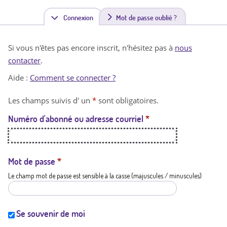
Connexion
(
Mot de passe oublié ?
o
Si vous n'êtes pas encore inscrit, n'hésitez pas à
nous
n
contacter
.
g
Aide :
Comment se connecter ?
l
Les champs suivis d' un
*
sont obligatoires.
e
Numéro d'abonné ou adresse courriel
*
t
a
c
Mot de passe
*
Le champ mot de passe est sensible à la casse (majuscules / minuscules)
t
i
f
Se souvenir de moi