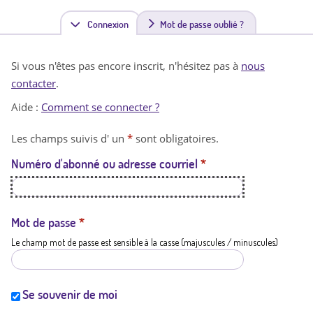
Connexion
(
Mot de passe oublié ?
o
Si vous n'êtes pas encore inscrit, n'hésitez pas à
nous
n
contacter
.
g
Aide :
Comment se connecter ?
l
Les champs suivis d' un
*
sont obligatoires.
e
Numéro d'abonné ou adresse courriel
*
t
a
c
Mot de passe
*
Le champ mot de passe est sensible à la casse (majuscules / minuscules)
t
i
f
Se souvenir de moi