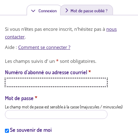
Connexion
(
Mot de passe oublié ?
o
Si vous n'êtes pas encore inscrit, n'hésitez pas à
nous
n
contacter
.
g
Aide :
Comment se connecter ?
l
Les champs suivis d' un
*
sont obligatoires.
e
Numéro d'abonné ou adresse courriel
*
t
a
c
Mot de passe
*
Le champ mot de passe est sensible à la casse (majuscules / minuscules)
t
i
f
Se souvenir de moi