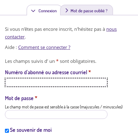
Connexion
(
Mot de passe oublié ?
o
Si vous n'êtes pas encore inscrit, n'hésitez pas à
nous
n
contacter
.
g
Aide :
Comment se connecter ?
l
Les champs suivis d' un
*
sont obligatoires.
e
Numéro d'abonné ou adresse courriel
*
t
a
c
Mot de passe
*
Le champ mot de passe est sensible à la casse (majuscules / minuscules)
t
i
f
Se souvenir de moi