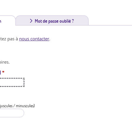
n
(
Mot de passe oublié ?
o
itez pas à
nous contacter
.
n
g
ires.
l
l
*
e
t
a
c
juscules / minuscules)
t
i