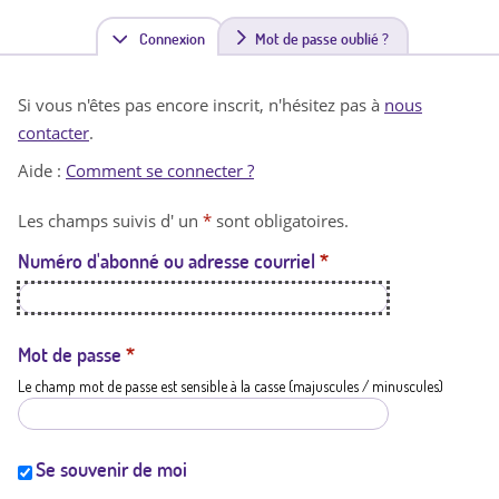
Connexion
(
Mot de passe oublié ?
o
Si vous n'êtes pas encore inscrit, n'hésitez pas à
nous
n
contacter
.
g
Aide :
Comment se connecter ?
l
Les champs suivis d' un
*
sont obligatoires.
e
Numéro d'abonné ou adresse courriel
*
t
a
c
Mot de passe
*
Le champ mot de passe est sensible à la casse (majuscules / minuscules)
t
i
f
Se souvenir de moi