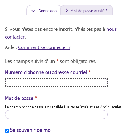
Connexion
(
Mot de passe oublié ?
o
Si vous n'êtes pas encore inscrit, n'hésitez pas à
nous
n
contacter
.
g
Aide :
Comment se connecter ?
l
Les champs suivis d' un
*
sont obligatoires.
e
Numéro d'abonné ou adresse courriel
*
t
a
c
Mot de passe
*
Le champ mot de passe est sensible à la casse (majuscules / minuscules)
t
i
f
Se souvenir de moi