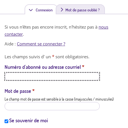
Connexion
(
Mot de passe oublié ?
o
Si vous n'êtes pas encore inscrit, n'hésitez pas à
nous
n
contacter
.
g
Aide :
Comment se connecter ?
l
Les champs suivis d' un
*
sont obligatoires.
e
Numéro d'abonné ou adresse courriel
*
t
a
c
Mot de passe
*
Le champ mot de passe est sensible à la casse (majuscules / minuscules)
t
i
f
Se souvenir de moi